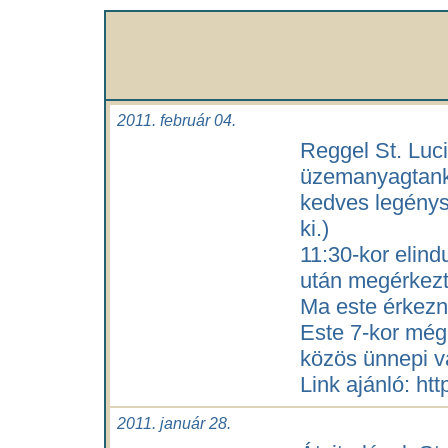
2011. február 04.
Reggel St. Luci
üzemanyagtanko
kedves legénysé
ki.)
11:30-kor elind
után megérkezt
Ma este érkezn
Este 7-kor még 
közös ünnepi v
Link ajánló: h
2011. január 28.